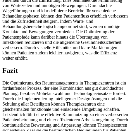
Patienten durch die Einrichtung. Dies beinhaltet die Minimierung
von Wartezeiten und unnötigen Bewegungen. Durchdachte
Wegeführungen und klar definierte Bereiche für verschiedene
Behandlungsphasen können den Patientenfluss erheblich verbessern
und die Zufriedenheit steigern. Indem Warte- und
Behandlungsbereiche logisch angeordnet sind, werden unnötige
Kontakte und Bewegungen vermieden. Die Optimierung der
Patientenpfade kann darüber hinaus die Übertragung von
Infektionen reduzieren und die allgemeine Gesundheitssicherheit
verbessern. Durch visuelle Hilfsmittel und klare Markierungen
können Patienten zudem leichter navigieren, was die Effizienz
weiter erhöht.
Fazit
Die Optimierung des Raummanagements in Therapiezentren ist ein
fortlaufender Prozess, der eine Kombination aus gut durchdachter
Planung, flexibler Möbelauswahl und Technologieeinsatz erfordert.
Durch die Implementierung intelligenter Designlösungen und die
Schulung aller Beteiligten können Therapiezentren eine
gleichermaßen funktionale und einladende Umgebung schaffen.
Letztendlich führt eine effektive Raumnutzung zu einer verbesserten
Patientenbetreuung und einer effizienteren Arbeitsumgebung. Durch
kontinuierliche Bewertung und Anpassung können Therapiezentren
sicherstellen, dass sie die bestmöglichen Bedingungen für Patienten