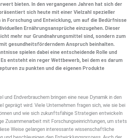
rwert bieten. In den vergangenen Jahren hat sich der
äsentiert sich heute mit einer Vielzahl spezieller
n in Forschung und Entwicklung, um auf die Bedürfnisse
ndividuellen Ernährungsansprüche einzugehen. Dieser
nicht mehr nur Grundnahrungsmittel sind, sondern zum
mit gesundheitsförderndem Anspruch beinhalten.
tnisse spielen dabei eine entscheidende Rolle und
. Es entsteht ein reger Wettbewerb, bei dem es darum
epturen zu punkten und die eigenen Produkte
l und Endverbrauchern bringen eine neue Dynamik in den
geprägt wird. Viele Unternehmen fragen sich, wie sie bei
nnen und wie sich zukunftsfähige Strategien entwickeln
enge Zusammenarbeit mit Forschungseinrichtungen, um stets
diese Weise gelangen interessante wissenschaftliche
ion und beschleunigen den Entwicklungsprozess. Auch der