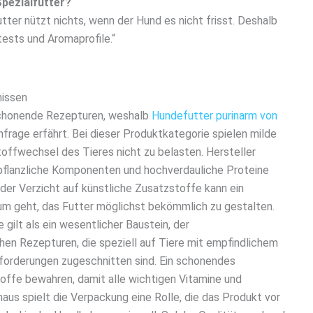
Spezialfutter?
ter nützt nichts, wenn der Hund es nicht frisst. Deshalb
tests und Aromaprofile.“
nissen
chonende Rezepturen, weshalb
Hundefutter purinarm von
hfrage erfährt. Bei dieser Produktkategorie spielen milde
toffwechsel des Tieres nicht zu belasten. Hersteller
 pflanzliche Komponenten und hochverdauliche Proteine
 der Verzicht auf künstliche Zusatzstoffe kann ein
um geht, das Futter möglichst bekömmlich zu gestalten.
 gilt als ein wesentlicher Baustein, der
en Rezepturen, die speziell auf Tiere mit empfindlichem
orderungen zugeschnitten sind. Ein schonendes
offe bewahren, damit alle wichtigen Vitamine und
inaus spielt die Verpackung eine Rolle, die das Produkt vor